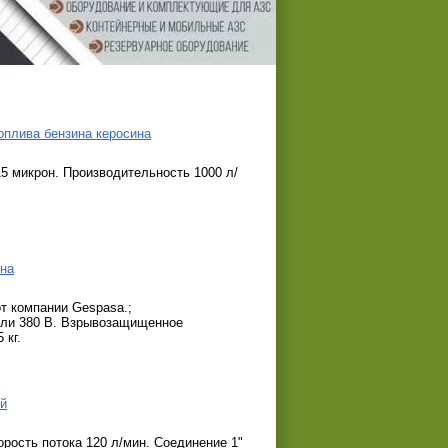
оплива бензина керосина
15 микрон. Производительность 1000 л/
ина
от компании Gespasa.;
или 380 В. Взрывозащищенное
 кг.
ый
рость потока 120 л/мин. Соединение 1"