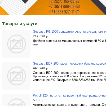
Товары и услуги
Gespasa FG 1000 сепаратор очистки дизельного т
712 520
р.
Двойная очистка от механических примесей 50 и 
мин.
Gespasa BDP-200 насос перекачки бензина керос
449 740
р.
Gespasa BDP 200 - насос для перекачки бензина 
Производительность 200 л/мин. Напряжение 220 
исполнение EX. Габариты: 880х325х285 мм. Вес 85
Petroll 120 пистолет заправочный кран раздаточн
5 060
р.
Автоматический кран для дизельного топлива. Ско