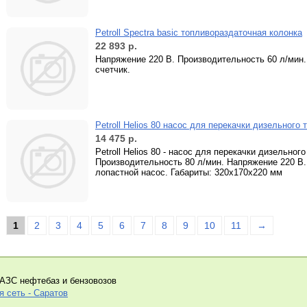
Petroll Spectra basic топливораздаточная колонка
22 893
р.
Напряжение 220 В. Производительность 60 л/мин.
счетчик.
Petroll Helios 80 насос для перекачки дизельного
14 475
р.
Petroll Helios 80 - насос для перекачки дизельного
Производительность 80 л/мин. Напряжение 220 
лопастной насос. Габариты: 320х170х220 мм
1
2
3
4
5
6
7
8
9
10
11
→
АЗС нефтебаз и бензовозов
я сеть - Саратов